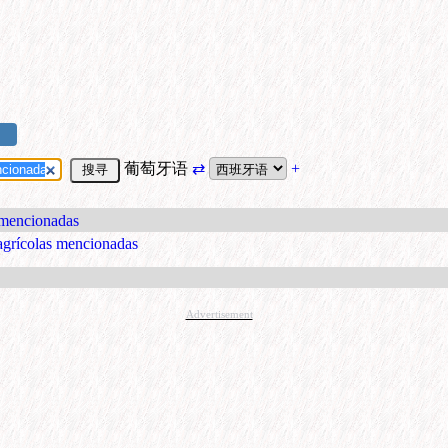
葡萄牙语
⇄
+
s mencionadas
 agrícolas mencionadas
Advertisement