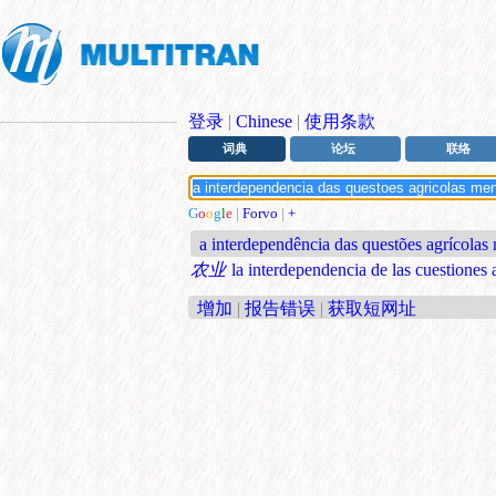
登录
|
Chinese
|
使用条款
词典
论坛
联络
G
o
o
g
l
e
|
Forvo
|
+
a interdependência das questões agrícola
农业
la interdependencia de las cuestiones
增加
|
报告错误
|
获取短网址