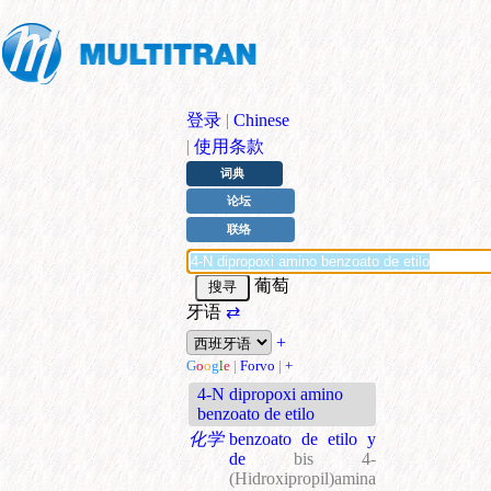
登录
|
Chinese
|
使用条款
词典
论坛
联络
葡萄
牙语
⇄
+
G
o
o
g
l
e
|
Forvo
|
+
4-N dipropoxi amino
benzoato de etilo
化学
benzoato de etilo y
de
bis 4-
(Hidroxipropil)amina