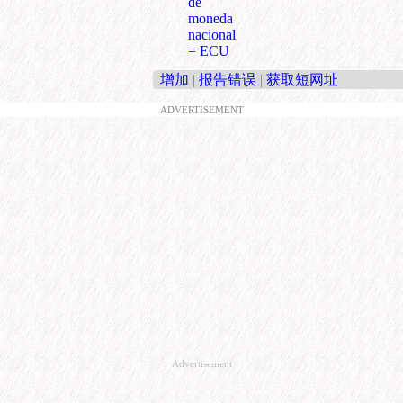
de
moneda
nacional
= ECU
增加
|
报告错误
|
获取短网址
ADVERTISEMENT
Advertisement