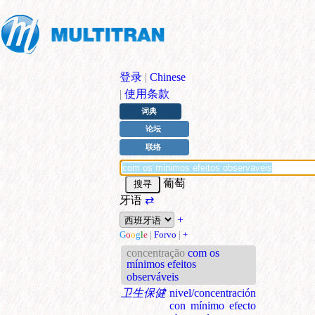
登录
|
Chinese
|
使用条款
词典
论坛
联络
葡萄
牙语
⇄
+
G
o
o
g
l
e
|
Forvo
|
+
concentração
com os
mínimos efeitos
observáveis
卫生保健
nivel/concentración
con mínimo efecto