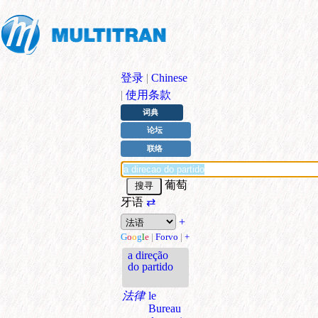
登录
|
Chinese
|
使用条款
词典
论坛
联络
葡萄
牙语
⇄
+
G
o
o
g
l
e
|
Forvo
|
+
a direção
do partido
法律
le
Bureau