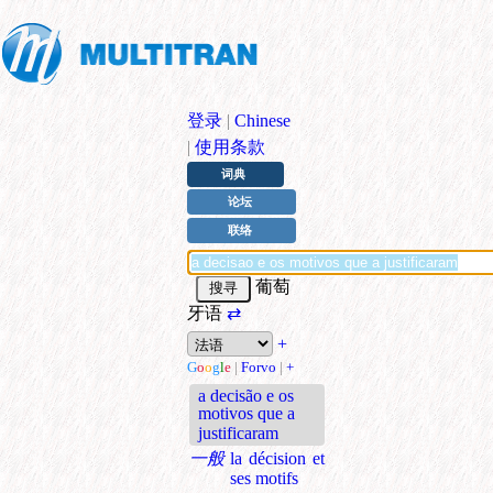
登录
|
Chinese
|
使用条款
词典
论坛
联络
葡萄
牙语
⇄
+
G
o
o
g
l
e
|
Forvo
|
+
a decisão e os
motivos que a
justificaram
一般
la décision et
ses motifs