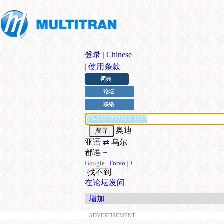
登录
|
Chinese
|
使用条款
词典
论坛
联络
奥迪
亚语
⇄
乌尔
都语
+
G
o
o
g
l
e
|
Forvo
|
+
找不到
在论坛发问
增加
ADVERTISEMENT