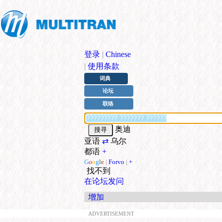
登录
|
Chinese
|
使用条款
词典
论坛
联络
奥迪
亚语
⇄
乌尔
都语
+
G
o
o
g
l
e
|
Forvo
|
+
找不到
在论坛发问
增加
ADVERTISEMENT