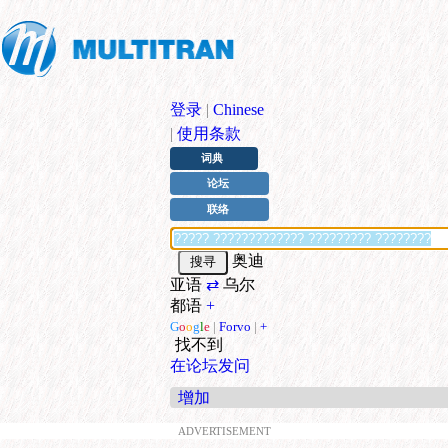
登录
|
Chinese
|
使用条款
词典
论坛
联络
奥迪
亚语
⇄
乌尔
都语
+
G
o
o
g
l
e
|
Forvo
|
+
找不到
在论坛发问
增加
ADVERTISEMENT