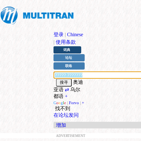
登录
|
Chinese
|
使用条款
词典
论坛
联络
奥迪
亚语
⇄
乌尔
都语
+
G
o
o
g
l
e
|
Forvo
|
+
找不到
在论坛发问
增加
ADVERTISEMENT