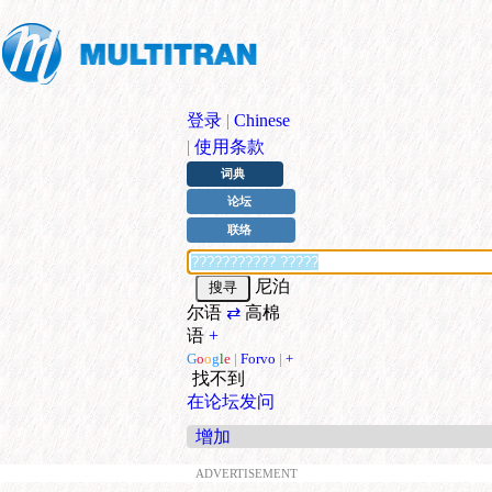
登录
|
Chinese
|
使用条款
词典
论坛
联络
尼泊
尔语
⇄
高棉
语
+
G
o
o
g
l
e
|
Forvo
|
+
找不到
在论坛发问
增加
ADVERTISEMENT