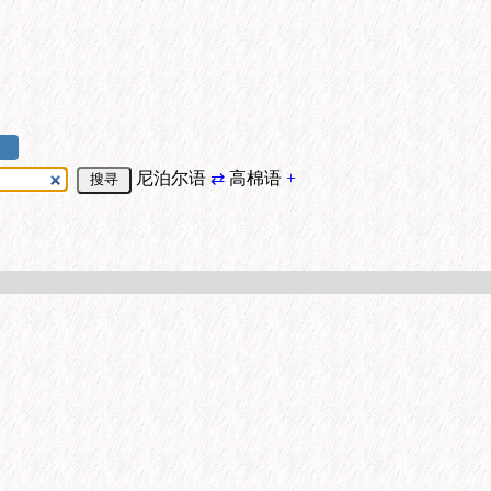
尼泊尔语
⇄
高棉语
+