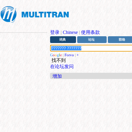
登录
|
Chinese
|
使用条款
词典
论坛
联络
G
o
o
g
l
e
|
Forvo
|
+
找不到
在论坛发问
增加