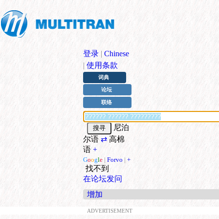
登录
|
Chinese
|
使用条款
词典
论坛
联络
尼泊
尔语
⇄
高棉
语
+
G
o
o
g
l
e
|
Forvo
|
+
找不到
在论坛发问
增加
ADVERTISEMENT