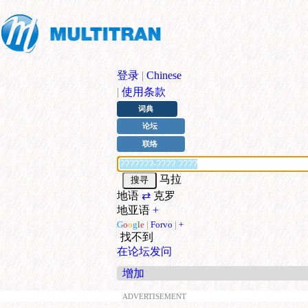
登录
|
Chinese
|
使用条款
词典
论坛
联络
马拉
地语
⇄
克罗
地亚语
+
G
o
o
g
l
e
|
Forvo
|
+
找不到
在论坛发问
增加
ADVERTISEMENT