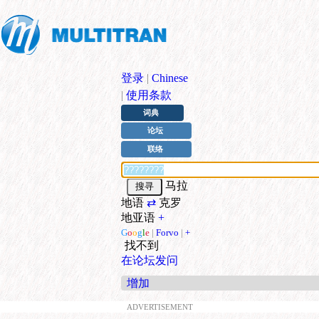
登录
|
Chinese
|
使用条款
词典
论坛
联络
马拉
地语
⇄
克罗
地亚语
+
G
o
o
g
l
e
|
Forvo
|
+
找不到
在论坛发问
增加
ADVERTISEMENT