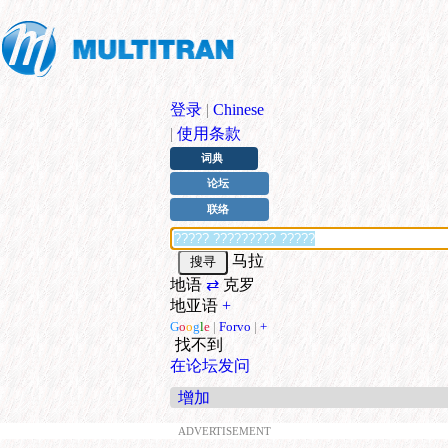
登录
|
Chinese
|
使用条款
词典
论坛
联络
马拉
地语
⇄
克罗
地亚语
+
G
o
o
g
l
e
|
Forvo
|
+
找不到
在论坛发问
增加
ADVERTISEMENT