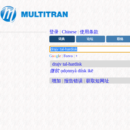
登录
|
Chinese
|
使用条款
词典
论坛
联络
G
o
o
g
l
e
|
Forvo
|
+
drajv tal-ħardisk
微软
ọdọnnyà diìsk ikē
增加
|
报告错误
|
获取短网址