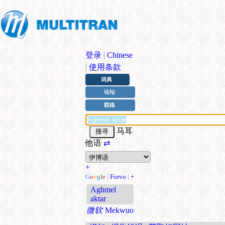
登录
|
Chinese
|
使用条款
词典
论坛
联络
马耳
他语
⇄
+
G
o
o
g
l
e
|
Forvo
|
+
Agħmel
aktar
微软
Mekwuo