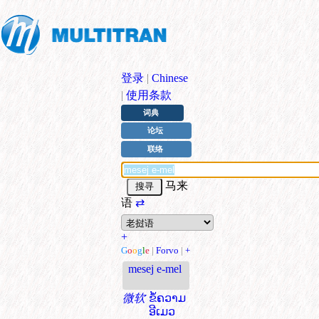
登录
|
Chinese
|
使用条款
词典
论坛
联络
马来
语
⇄
+
G
o
o
g
l
e
|
Forvo
|
+
mesej e-mel
微软
ຂໍ້ຄວາມ
ອີເມວ