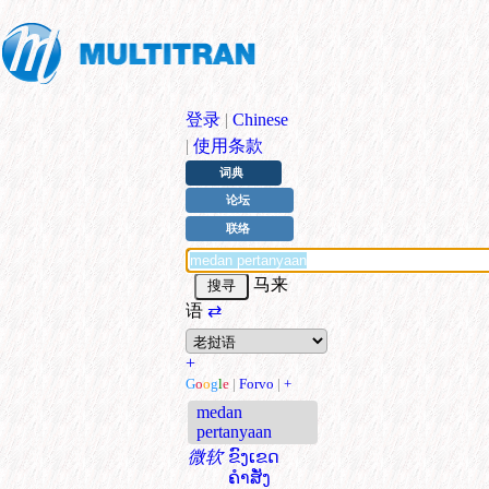
登录
|
Chinese
|
使用条款
词典
论坛
联络
马来
语
⇄
+
G
o
o
g
l
e
|
Forvo
|
+
medan
pertanyaan
微软
ຂົງເຂດ
ຄຳສັ່ງ