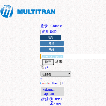
登录
|
Chinese
|
使用条款
词典
论坛
联络
马来
语
⇄
+
G
o
o
g
l
e
|
Forvo
|
+
kekunci
capaian
微软
ປຸ່ມການ
ເຂົ້າຫາ