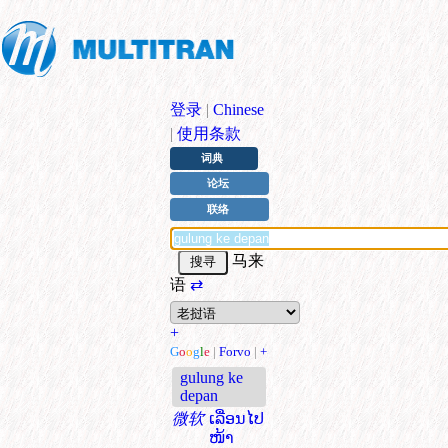
登录
|
Chinese
|
使用条款
词典
论坛
联络
马来
语
⇄
+
G
o
o
g
l
e
|
Forvo
|
+
gulung ke
depan
微软
ເລື່ອນໄປ
ໜ້າ