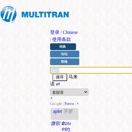
登录
|
Chinese
|
使用条款
词典
论坛
联络
马来
语
⇄
+
G
o
o
g
l
e
|
Forvo
|
+
aplet
字形
微软
ສ່ວນ
ຂອງ