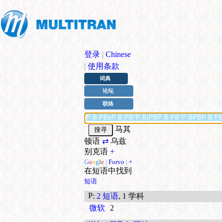
登录
|
Chinese
|
使用条款
词典
论坛
联络
马其
顿语
⇄
乌兹
别克语
+
G
o
o
g
l
e
|
Forvo
|
+
在短语中找到
短语
Р
:
2 短语
, 1 学科
微软
2