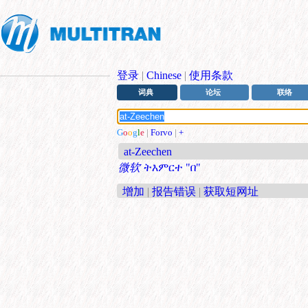
登录
|
Chinese
|
使用条款
词典
论坛
联络
G
o
o
g
l
e
|
Forvo
|
+
at-Zeechen
微软
ትእምርተ "በ"
增加
|
报告错误
|
获取短网址