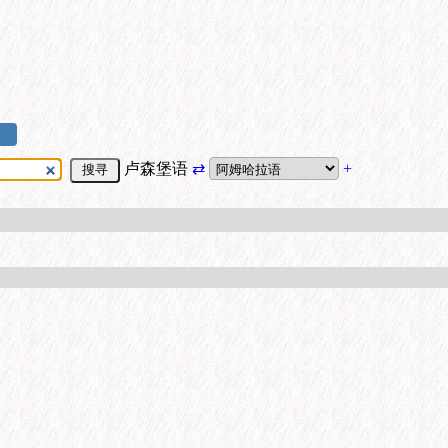
卢森堡语
⇄
+