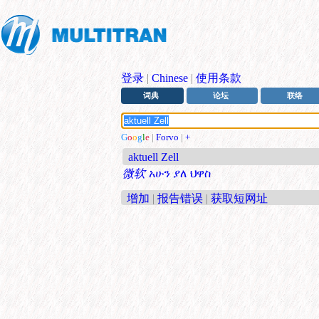
登录
|
Chinese
|
使用条款
词典
论坛
联络
G
o
o
g
l
e
|
Forvo
|
+
aktuell Zell
微软
አሁን ያለ ህዋስ
增加
|
报告错误
|
获取短网址