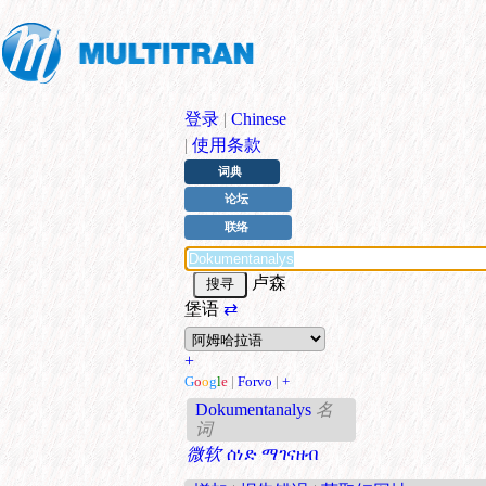
登录
|
Chinese
|
使用条款
词典
论坛
联络
卢森
堡语
⇄
+
G
o
o
g
l
e
|
Forvo
|
+
Dokumentanalys
名
词
微软
ሰነድ ማገናዘብ