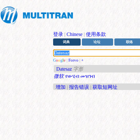
登录
|
Chinese
|
使用条款
词典
论坛
联络
G
o
o
g
l
e
|
Forvo
|
+
Datesaz
字形
微软
የውሂብ መዝገብ
增加
|
报告错误
|
获取短网址