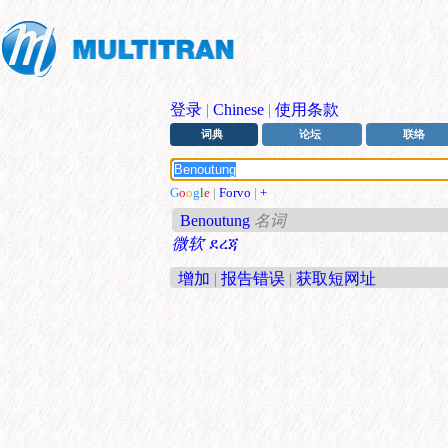
登录
|
Chinese
|
使用条款
词典
论坛
联络
G
o
o
g
l
e
|
Forvo
|
+
Benoutung
名词
微软
ደረጃ
增加
|
报告错误
|
获取短网址