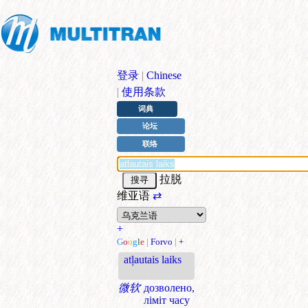
登录
|
Chinese
|
使用条款
词典
论坛
联络
拉脱
维亚语
⇄
+
G
o
o
g
l
e
|
Forvo
|
+
atļautais laiks
微软
дозволено,
ліміт часу