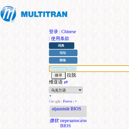
登录
|
Chinese
|
使用条款
词典
论坛
联络
拉脱
维亚语
⇄
+
G
o
o
g
l
e
|
Forvo
|
+
atjaunināt BIOS
微软
перезаписа́ти
BIOS