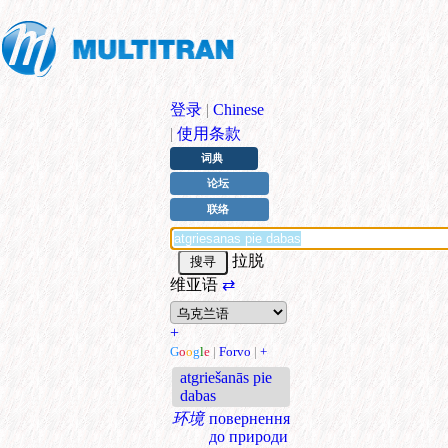
登录
|
Chinese
|
使用条款
词典
论坛
联络
拉脱
维亚语
⇄
+
G
o
o
g
l
e
|
Forvo
|
+
atgriešanās pie
dabas
环境
повернення
до природи