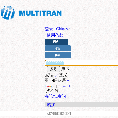
登录
|
Chinese
|
使用条款
词典
论坛
联络
康卡
尼语
⇄
基尼
亚卢旺达语
+
G
o
o
g
l
e
|
Forvo
|
+
找不到
在论坛发问
增加
ADVERTISEMENT