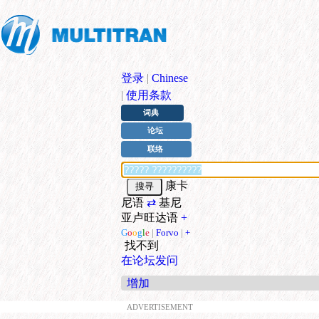
登录
|
Chinese
|
使用条款
词典
论坛
联络
康卡
尼语
⇄
基尼
亚卢旺达语
+
G
o
o
g
l
e
|
Forvo
|
+
找不到
在论坛发问
增加
ADVERTISEMENT