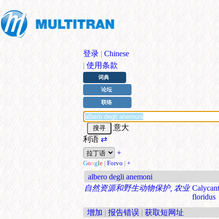
登录
|
Chinese
|
使用条款
词典
论坛
联络
意大
利语
⇄
+
G
o
o
g
l
e
|
Forvo
|
+
albero degli anemoni
自然资源和野生动物保护, 农业
Calycan
floridus
增加
|
报告错误
|
获取短网址