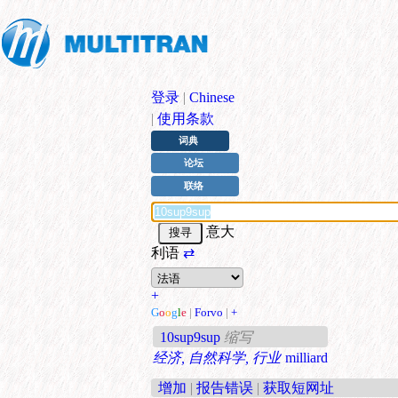
登录
|
Chinese
|
使用条款
词典
论坛
联络
意大
利语
⇄
+
G
o
o
g
l
e
|
Forvo
|
+
10sup9sup
缩写
经济, 自然科学, 行业
milliard
增加
|
报告错误
|
获取短网址