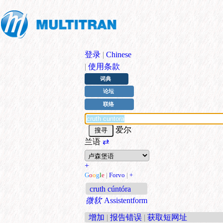
登录
|
Chinese
|
使用条款
词典
论坛
联络
爱尔
兰语
⇄
+
G
o
o
g
l
e
|
Forvo
|
+
cruth cúntóra
微软
Assistentform
增加
|
报告错误
|
获取短网址