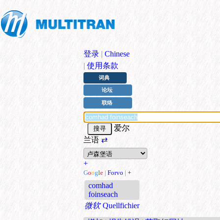
登录
|
Chinese
|
使用条款
词典
论坛
联络
爱尔
兰语
⇄
+
G
o
o
g
l
e
|
Forvo
|
+
comhad
foinseach
微软
Quellfichier