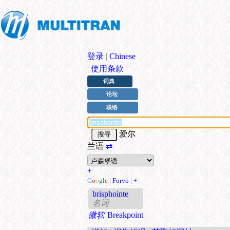
登录
|
Chinese
|
使用条款
词典
论坛
联络
爱尔
兰语
⇄
+
G
o
o
g
l
e
|
Forvo
|
+
brisphointe
名词
微软
Breakpoint