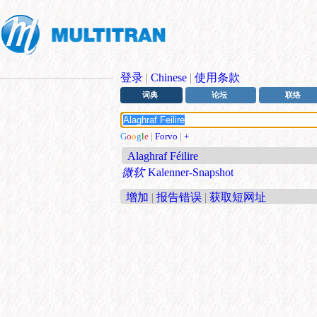
登录
|
Chinese
|
使用条款
词典
论坛
联络
G
o
o
g
l
e
|
Forvo
|
+
Alaghraf Féilire
微软
Kalenner-Snapshot
增加
|
报告错误
|
获取短网址