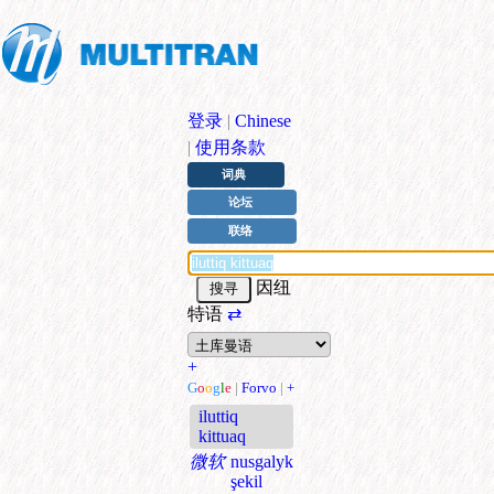
登录
|
Chinese
|
使用条款
词典
论坛
联络
因纽
特语
⇄
+
G
o
o
g
l
e
|
Forvo
|
+
iluttiq
kittuaq
微软
nusgalyk
şekil