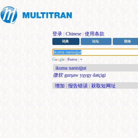
登录
|
Chinese
|
使用条款
词典
论坛
联络
G
o
o
g
l
e
|
Forvo
|
+
ikuma nanisijjut
微软
gurşaw yşygy datçigi
增加
|
报告错误
|
获取短网址