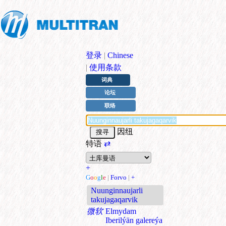
登录
|
Chinese
|
使用条款
词典
论坛
联络
因纽
特语
⇄
+
G
o
o
g
l
e
|
Forvo
|
+
Nuunginnaujarli
takujagaqarvik
微软
Elmydam
Iberilýän galereýa