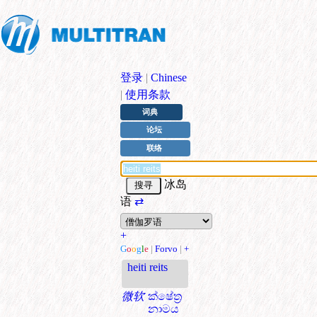
登录
|
Chinese
|
使用条款
词典
论坛
联络
冰岛
语
⇄
+
G
o
o
g
l
e
|
Forvo
|
+
heiti reits
微软
ක්ෂේත්‍ර
නාමය