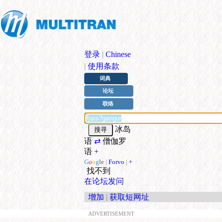
登录
|
Chinese
|
使用条款
词典
论坛
联络
冰岛
语
⇄
僧伽罗
语
+
G
o
o
g
l
e
|
Forvo
|
+
找不到
在论坛发问
增加
|
获取短网址
ADVERTISEMENT