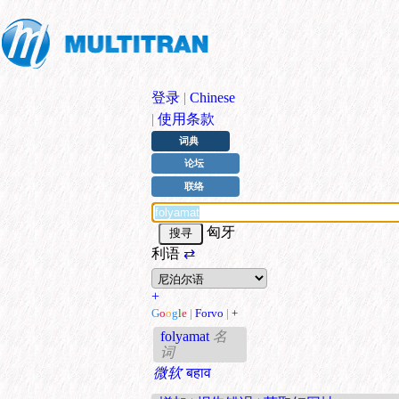
登录
|
Chinese
|
使用条款
词典
论坛
联络
匈牙
利语
⇄
+
G
o
o
g
l
e
|
Forvo
|
+
folyamat
名
词
微软
बहाव