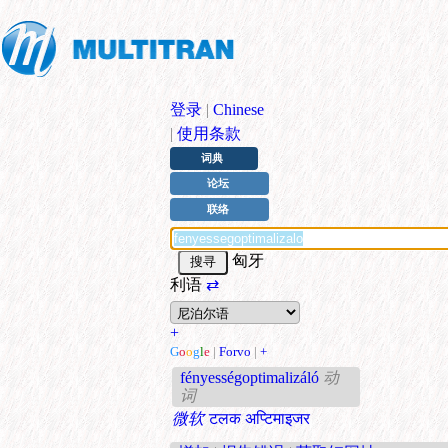
登录
|
Chinese
|
使用条款
词典
论坛
联络
匈牙
利语
⇄
+
G
o
o
g
l
e
|
Forvo
|
+
fényességoptimalizáló
动
词
微软
टलक अप्टिमाइजर