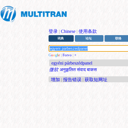
登录
|
Chinese
|
使用条款
词典
论坛
联络
G
o
o
g
l
e
|
Forvo
|
+
egyéni párbeszédpanel
微软
अनुकूलित संवाद बाकस
增加
|
报告错误
|
获取短网址