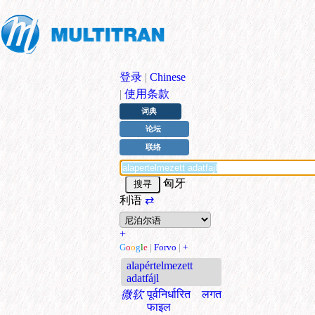
登录
|
Chinese
|
使用条款
词典
论坛
联络
匈牙
利语
⇄
+
G
o
o
g
l
e
|
Forvo
|
+
alapértelmezett
adatfájl
微软
पूर्वनिर्धारित लगत
फाइल