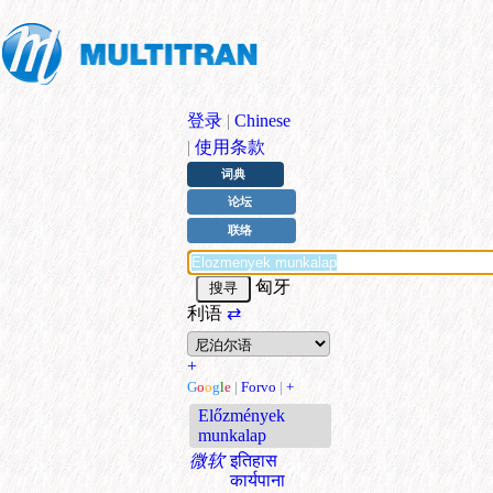
登录
|
Chinese
|
使用条款
词典
论坛
联络
匈牙
利语
⇄
+
G
o
o
g
l
e
|
Forvo
|
+
Előzmények
munkalap
微软
इतिहास
कार्यपाना